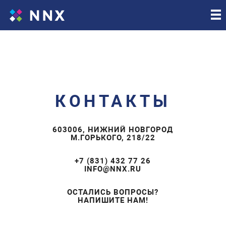
T
o
g
g
l
e
n
a
КОНТАКТЫ
v
i
g
603006, НИЖНИЙ НОВГОРОД
a
М.ГОРЬКОГО, 218/22
t
i
+7 (831) 432 77 26
INFO@NNX.RU
o
n
ОСТАЛИСЬ ВОПРОСЫ?
НАПИШИТЕ НАМ!